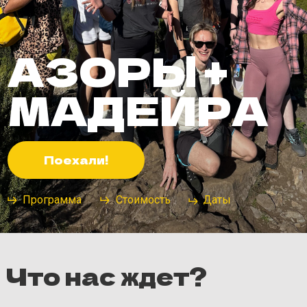
АЗОРЫ +
МАДЕЙРА
Поехали!
Программа
Стоимость
Даты
Что нас ждет?
День 1 – Ола, Мадейра!
Ура, Сегодня мы отправляемся на острова птиц,цветов, вулканов
и китов! Впереди нас ждут восемь дней увлекательного
путешествия по Мадейре и Азорскому архипелагу.