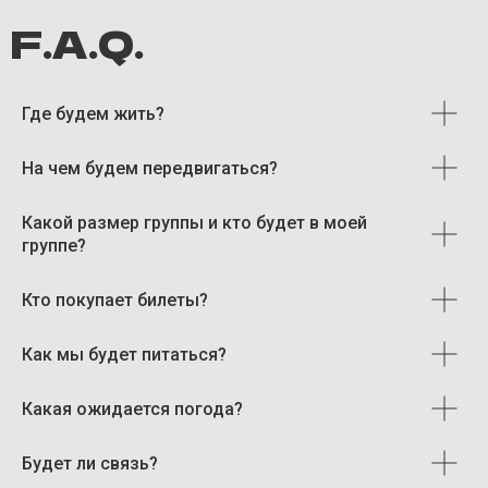
Где будем жить?
На чем будем передвигаться?
Забронировать тур
Какой размер группы и кто будет в моей
группе?
Кто покупает билеты?
Мадейра
Как мы будет питаться?
Норвегия
+370 695 54859
Какая ожидается погода?
Исландия
info@iamstrolling.com
Тенерифе
Будет ли связь?