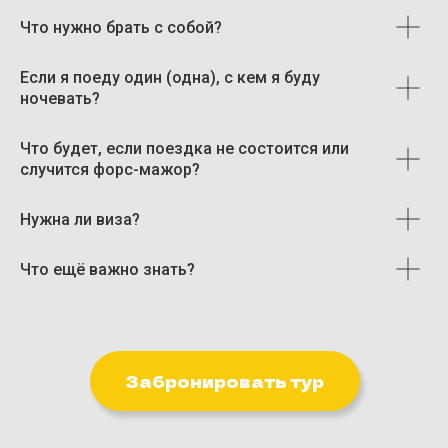
Что нужно брать с собой?
Если я поеду один (одна), с кем я буду
ночевать?
CARLEONE HEART MB
Что будет, если поездка не состоится или
Политика обработки персональных данных
случится форс-мажор?
Информация на сайте не является публичной офертой.
Все права защищены. Копирование материалов с сайта запрещено.
Нужна ли виза?
Что ещё важно знать?