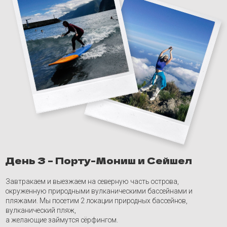
День 3 – Порту-Мониш и Сейшел
Завтракаем и выезжаем на северную часть острова,
окруженную природными вулканическими бассейнами и
пляжами. Мы посетим 2 локации природных бассейнов,
вулканический пляж,
а желающие займутся сёрфингом.
Закончим этот насыщенный день винной дегустацией на
виноградниках с восхитительным видом!
Читать всю программу
Запланированные
даты