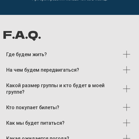
Забронировать тур
Мадейра
Где будем жить?
Норвегия
+370 695 54859
Исландия
На чем будем передвигаться?
info@iamstrolling.com
Тенерифе
Какой размер группы и кто будет в моей
группе?
Кто покупает билеты?
Как мы будет питаться?
CARLEONE HEART MB
Политика обработки персональных данных
Какая ожидается погода?