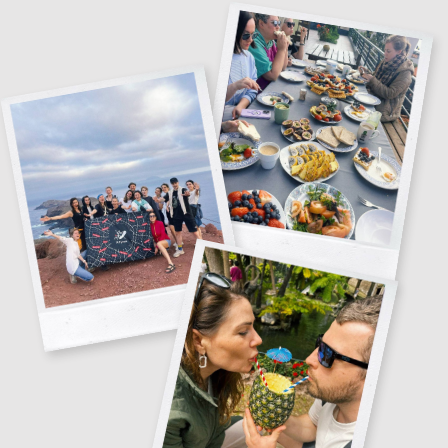
Дальше — обед, и довольные, сытые, мы поднимемся в
Монте
—
самый живописный парк на вершине Фуншала. Там мы увидим
фламинго и рассмотрим собранную со всего мира
растительность, как будто остров хранит в себе маленькую
энциклопедию красоты.
Путь наверх — на
фуникулёре
: город будет раскрываться под
нами постепенно, и море станет ещё шире. А вниз — при желании
— можно спуститься на
санках toboggan
, почувствовав радость
движения, как в детстве!
А вечером мы поедем в проверенное место Х — за видом и вкусной
едой, чтобы завершить день спокойно, оставив в памяти его свет
и полноту.
Читать всю программу