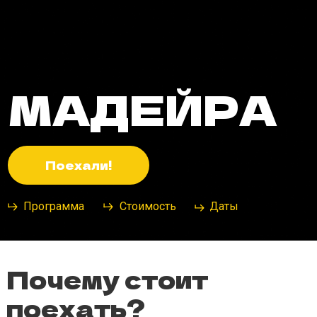
МАДЕЙРА
Поехали!
Программа
Стоимость
Даты
Почему стоит
поехать?
Мадейра — это настоящий рай посреди Атлантики! Этот
португальский остров идеально подходит для тех, кто любит
природу, горы и океан. Здесь тебя ждут живописные тропы вдоль
левад (это такие старинные оросительные каналы),
потрясающие виды с горных вершин и крутые обрывы, уходящие