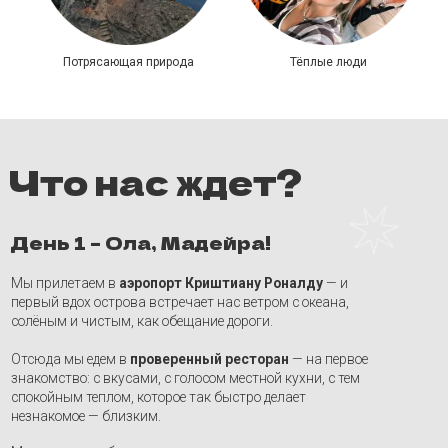
День 1 – Ола, Мадейра!
Потрясающая природа
Тёплые люди
Мы прилетаем в
аэропорт Криштиану Роналду
— и
первый вдох острова встречает нас ветром с океана,
солёным и чистым, как обещание дороги.
Отсюда мы едем в
проверенный ресторан
— на первое
знакомство: с вкусами, с голосом местной кухни, с тем
спокойным теплом, которое так быстро делает
незнакомое — близким.
Мы устроим небольшое интерактивное знакомство и поможем
выбрать блюдо, чтобы начало путешествия было не спешкой, а
мягким вхождением в новый ритм.
А потом — супермаркет за нужными мелочами, и заселение:
первые ключи, первые окна, и тот тихий момент, когда понимаешь
— мы уже здесь.
День 2 – Boa tarde, Фуншал
Доброе раннее утро начнётся с завтрака в апартаментах — на
террасе с видом на океан.