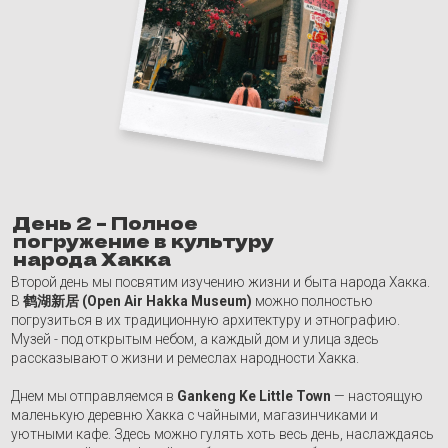
Второй день мы посвятим изучению жизни и быта народа Хакка.
В
鹤湖新居 (Open Air Hakka Museum)
можно полностью
погрузиться в их традиционную архитектуру и этнографию.
Музей - под открытым небом, а каждый дом и улица здесь
рассказывают о жизни и ремеслах народности Хакка.
Днем мы отправляемся в
Gankeng Ke Little Town
— настоящую
маленькую деревню Хакка с чайными, магазинчиками и
уютными кафе. Здесь можно гулять хоть весь день, наслаждаясь
аутентичной атмосферой, пробовать местные блюда и просто
наслаждаться обстановкой.
Вечером перемещаемся в центр Шеньчжэня, где мы посетим
Futian COCO Park
— современный торговый центр, архитектура
которого, может быть, на первый взгляд вам покажется слегка
необычной, особенно после такого активного погружения в
историю.