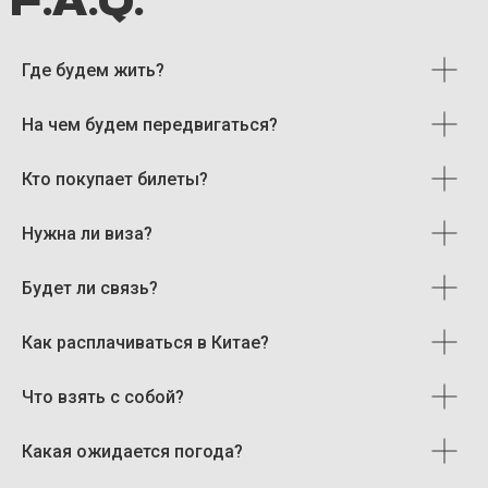
Где будем жить?
Забронировать тур
На чем будем передвигаться?
Кто покупает билеты?
Мадейра
Нужна ли виза?
Норвегия
+370 695 54859
Будет ли связь?
Исландия
info@iamstrolling.com
Тенерифе
Как расплачиваться в Китае?
Что взять с собой?
Какая ожидается погода?