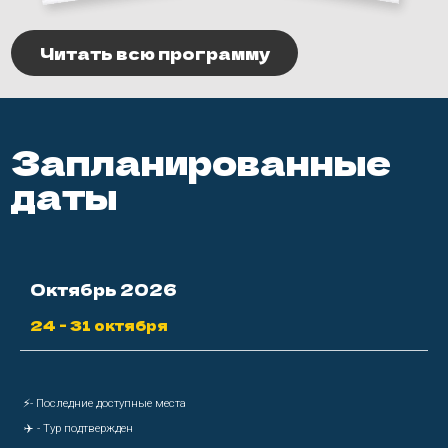
⚡- Последние доступные места
✈️ - Тур подтвержден
⛔ - Тур полностью распродан
Стоимость тура
Что включено:
Организация программы
Проживание в Шеньчжене, Гонконге и Санья, в отелях,
в комнатах по 2 человека
Посещение достопримечательностей по программе
Октябрь 2026
Скоростной поезд Шеньчжень-Гонконг
24 - 31 октября
Авиаперелет Гонконг - Санья
Карта Octopus с балансом на счете для оплаты проезда
на метро Гонконга
Ngong Ping (канатная дорога на острове Лантау) и Peak
Tram