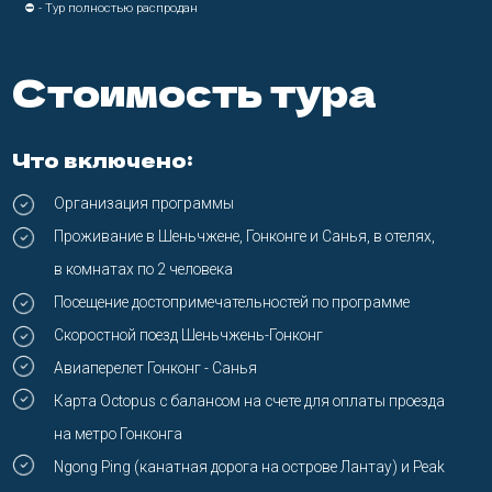
Переезды на такси в Санья
Подбор рейсов, помощь в бронировании и покупке
Питание: завтраки в Шеньчжене и Санья
Сопровождение турлидером
Дополнительно:
Перелет до Китая и обратно
Обеды и ужины в Шеньчжене и Санья, питание в Гонконге
полностью
Ваша туристическая страховка на срок путешествия
Вход в залы с реликвиями на острове Лантау
Платные экспозиции в Гонконгском музее
Проезд в метро Шеньчженя ≈15€
Остров пиратов на Санья и водные активности