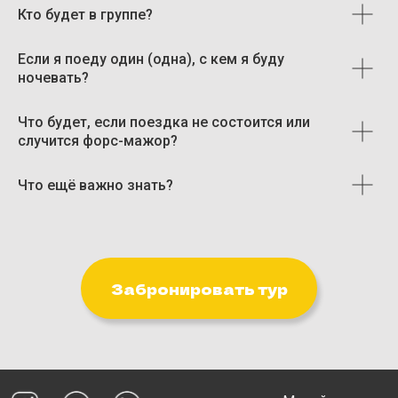
CARLEONE HEART MB
Кто будет в группе?
Политика обработки персональных данных
Информация на сайте не является публичной офертой.
Если я поеду один (одна), с кем я буду
Все права защищены. Копирование материалов с сайта запрещено.
ночевать?
Что будет, если поездка не состоится или
случится форс-мажор?
Что ещё важно знать?