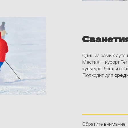
Местия — курорт Тетнульди (более 
культура: башни сванов, традиции,
Подходит для
среднего и про ур
Обратите внимание, что у этого т
атмосфера. Познакомьтесь с наш
Doors
Doors
— это ивент-команда из Бат
вечеринки и музыкальные события
Их мероприятия — это точка притя
электронной музыки. Они работаю