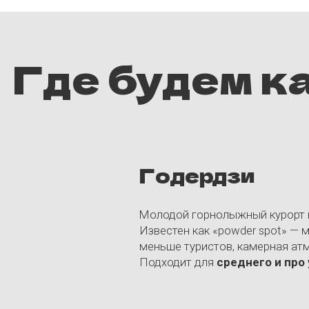
Годердзи
Молодой горнолыжный курорт в Аджар
Известен как «powder spot» — много с
меньше туристов, камерная атмосфер
Подходит для
среднего и про уровн