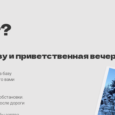
овки.
ороги
тра
т
вый
День 2 – Д
Завтракаем хорошенько 
склон (в стоимость вклю
вы сможете пополнять ка