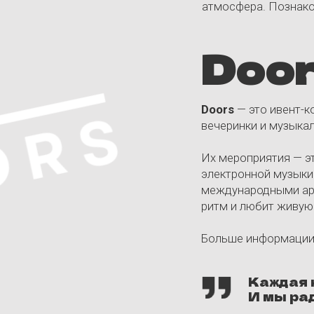
международными артистами, собира
ритм и любит живую энергию танц
Больше информации на
сайте Do
Каждая ночь — это
И мы рады прожить
 и приветственная вечеринка
и