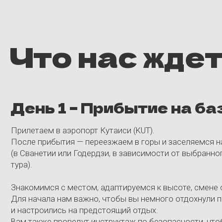
тура).
Знакомимся с местом, адаптируемся к высоте, смене обстан
Для начала нам важно, чтобы вы немного отдохнули после д
и настроились на предстоящий отдых.
Вам также проведут инструктаж по безопасности, чтобы зав
каждый чувствовал себя уверенно на склоне.
Уже с вечера начнем с вами входить в ритм драйва. Вас жде
яркая Welcome-party с крутыми диджеями. И это только пер
вечер, всё только только начинается.