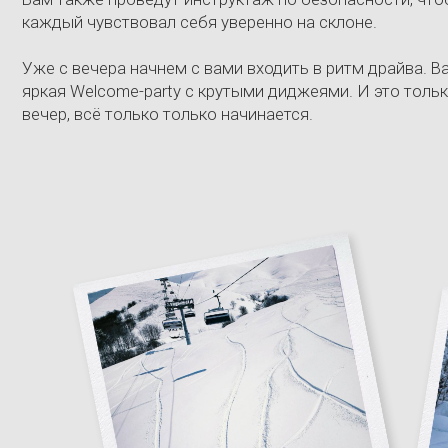
День 3 – День на склоне, д
И снова на склон - бороздить снежные просторы гор Кавказа
Сегодня после баньки предлагаем вам немного расслабить 
только тело, но и голову - отправимся на дегустацию вина. То