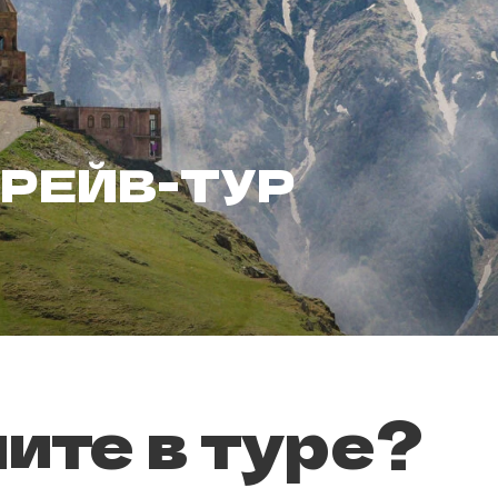
ЕЙВ-ТУР
те в туре?