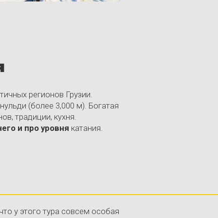
3,000 м). Богатая
 кухня.
овня
катания.
ура совсем особая
ими друзьями —
уми, которая создает яркие
 по всей Грузии.
жения людей, звука и культуры
т с локальными героями сцены и