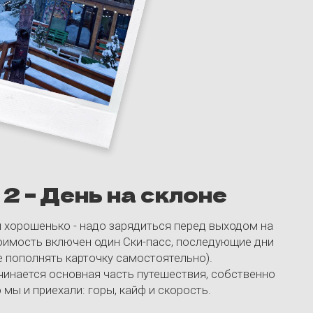
вная часть путешествия, собственно
и: горы, кайф и скорость.
ся в баньке, немного успокоим
грузимся. Ведь вечером нас ждет не
а: музыка, общение, новые знакомства.
есте с нашими диджеями. Нет, ну и
дьте - завтра ведь снова на склон!