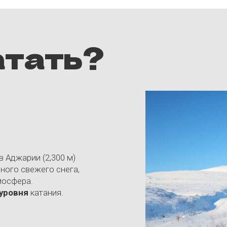
ии (2,300 м)
вежего снега,
а.
я
катания.
Сванетия
Один из самых аутентичных регион