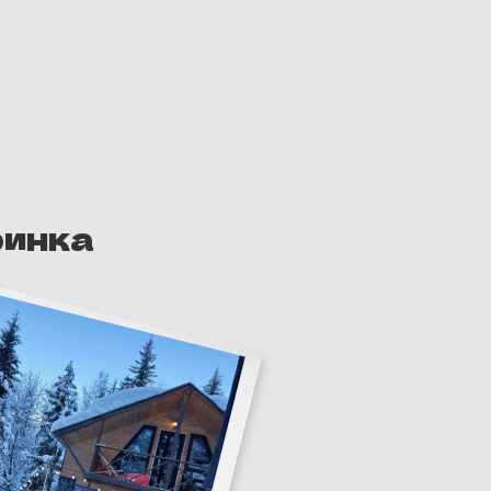
ень на склоне
- надо зарядиться перед выходом на
чен один Ски-пасс, последующие дни
рточку самостоятельно).