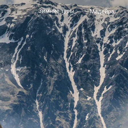
Зимние туры
Мадейра
Норвегия