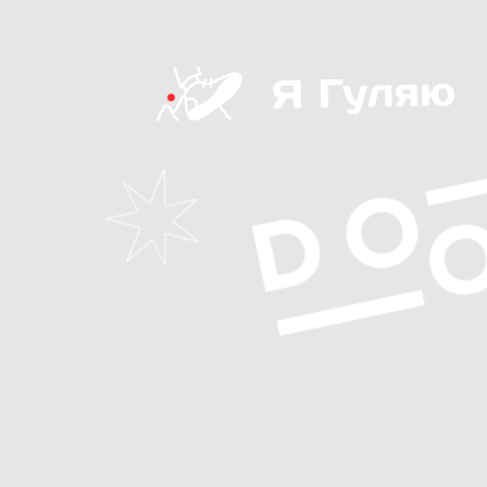
Что нас ждет?
День 1 – Прибытие на базу
Прилетаем в аэропорт Кутаиси (KUT).
После прибытия — переезжаем в горы и заселяемся на базу
(в Сванетии или Годердзи, в зависимости от выбранного вам