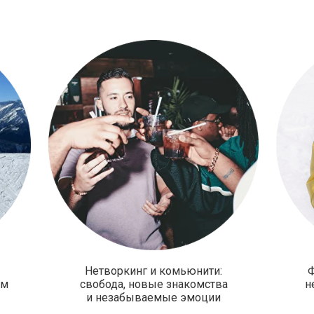
тать?
Нетворкинг и комьюнити:
Ф
ом
свобода, новые знакомства
н
и незабываемые эмоции