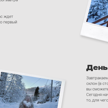
Сегодня начинается осно
то, для чего мы и приехал
После катания расслабим
уставшие мышцы, переза
менее важная часть трип
Отрываемся по полной вм
отдохнуть все же не забу
егустация вина
.
не
,