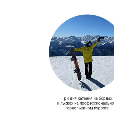
Где будем ка
Tри дня катания на бордах
и лыжах на профессиональн
горнолыжном курорте